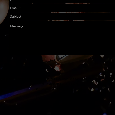
est produite par l’association du Boulon Manquant:
15 rue Jean Jau
SIRET: 48826120700028
Licence: 2-1028349, 3-1028352