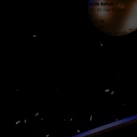
Acolytes- Cécile Bellan
"La Grainerie", 61 rue St Jean
31130, Balma
Tel: 06.12.60.02.38
Tel: 05.61.24.62.45
cecile.bellan@acolytes.asso.fr
https://www.acolytes.asso.fr/
Le CIRQUE HIRSUTE est basé à
Die, dans la Drôme (26150).
La compagnie 