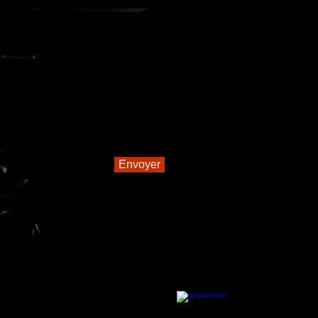
Envoyer
rès, 26150, Die